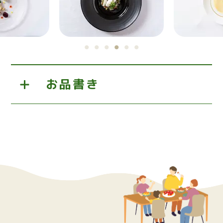
お品書き
＜前菜＞
減農薬野菜のガルグイユ
山梨県産ワイン鱒のマリネ
ラタトゥイユ
＜前菜＞
国産豚のヒレ肉低温調理
ゴルゴンゾーラのチーズソース