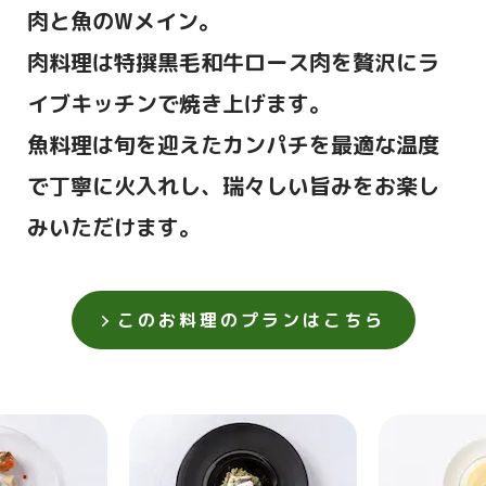
肉と魚のWメイン。
＜デザート＞
肉料理は特撰黒毛和牛ロース肉を贅沢にラ
シャインマスカットのテラミス仕立て
イブキッチンで焼き上げます。
スープと共に
季節のソルベ
魚料理は旬を迎えたカンパチを最適な温度
本日の焼き菓子
で丁寧に火入れし、瑞々しい旨みをお楽し
みいただけます。
このお料理のプランはこちら