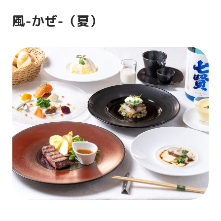
＜パン＞
風-かぜ-（夏）
本日のパン
ガーリックハーブオイルにて
＜スープ＞
八ヶ岳牛乳と玉蜀黍の冷製ポタージュ
コンソメのジュレを浮かべて
＜魚＞
カンパチの香草風味の低温調理
サワークリーム
ソースラビゴット
＜肉＞
国産牛ヒレ肉のプランチャ
フォアグラのロッシーニ風
ゲランドの塩 わさび
ペリグーソース