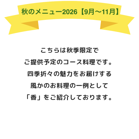
国産豚のヒレ肉低温調理
ゴルゴンゾーラのチーズソース
＜パン＞
本日のパン
ガーリックハーブオイルにて
こちらは秋季限定で
＜スープ＞
ご提供予定のコース料理です。
八ヶ岳牛乳と玉蜀黍の冷製ポタージュ
四季折々の魅力をお届けする
コンソメのジュレを浮かべて
風かのお料理の一例として
＜魚＞
カンパチの香草風味の低温調理
「香」をご紹介しております。
サワークリーム
ソースラビゴット
＜肉＞
A-5黒毛和牛モモ肉のプランチャ