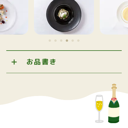
お品書き
＜前菜＞
減農薬野菜のガルグイユ
山梨県産ワイン鱒のマリネ
ラタトゥイユ
＜前菜＞