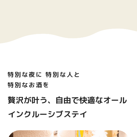
＜前菜＞
減農薬野菜のガルグイユ
彩り野菜のガルグイユ
＜前菜＞
国産鶏のコンフィ
熟成メークイン
＜パン＞
本日のパン
特別な夜に 特別な人と
ガーリックハーブオイルにて
特別なお酒を
＜スープ＞
贅沢が叶う、自由で快適な
オール
季節のポタージュ
インクルーシブステイ
＜魚＞
バルビュー(カラスガレイ)のポッシェ
ソースデュクレレ風