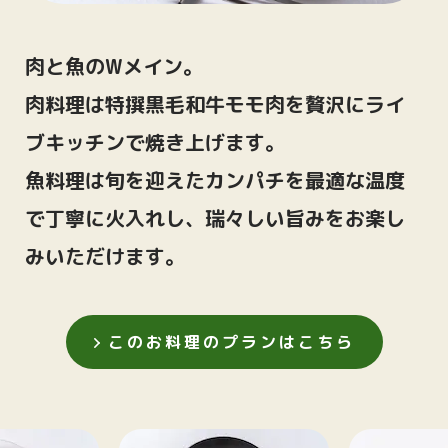
ゲランドの塩 わさび
＜デザート＞
肉と魚のWメイン。
シャインマスカットのテラミス仕立て
肉料理は特撰黒毛和牛モモ肉を贅沢にライ
スープと共に
ブキッチンで焼き上げます。
魚料理は旬を迎えたカンパチを最適な温度
で丁寧に火入れし、瑞々しい旨みをお楽し
みいただけます。
このお料理のプランはこちら