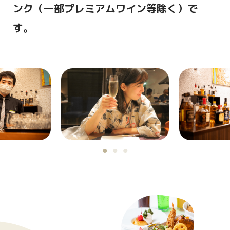
ンク（一部プレミアムワイン等除く）で
ン・季節のソルベ・焼き菓子」
す。
※「風」・「風プレミアム」は別プランのお
料理内容を掲載しております。
「香」には含まれませんので、あらかじめご
了承ください。