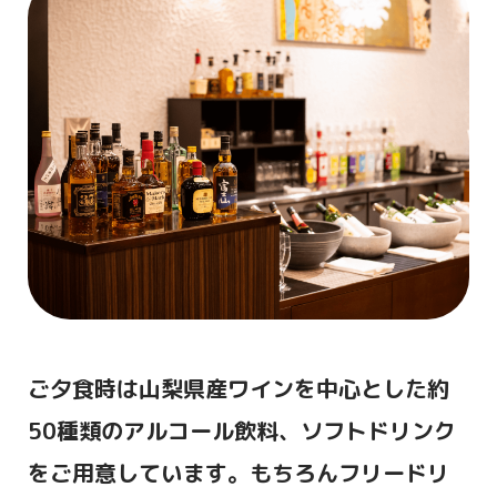
＜肉＞
A-5黒毛和牛モモ肉のプランチャ
季節温野菜とジャガイモのピューレ
大根おろしポン酢ソース
ゲランドの塩 わさび
＜デザート＞
国産栗を使用した
香り高い王道モンブラン
＜風＞
肉料理「黒毛和牛ロース肉のプランチャ」
ご夕食時は山梨県産ワインを中心とした約
＜風プレミアム＞
50種類のアルコール飲料、ソフトドリンク
肉料理「国産牛ヒレ肉のプランチャ・フォア
グラのロッシーニ風」
をご用意しています。もちろんフリードリ
デザート「国産栗の香り高い王道モンブラ