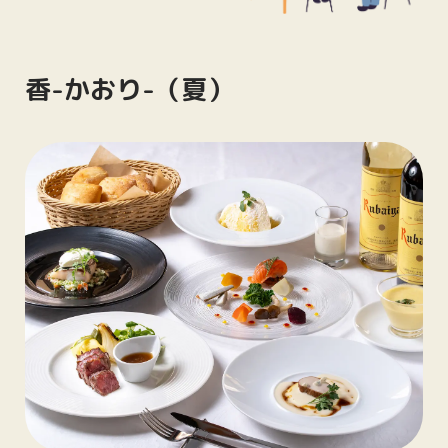
＜パン＞
本日のパン
香-かおり-（夏）
ガーリックハーブオイルにて
＜スープ＞
八ヶ岳牛乳と玉蜀黍の冷製ポタージュ
コンソメのジュレを浮かべて
＜魚＞
カンパチの香草風味の低温調理
サワークリーム
ソースラビゴット
＜肉＞
A-4黒毛和牛ロースのプランチャ
季節温野菜とジャガイモのピューレ
大根おろしポン酢ソース